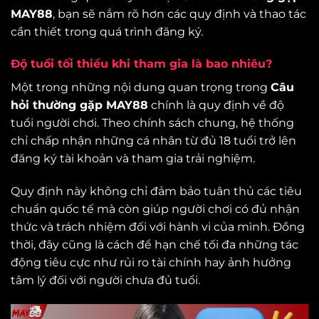
MAY88
, bạn sẽ nắm rõ hơn các quy định và thao tác
cần thiết trong quá trình đăng ký.
Độ tuổi tối thiểu khi tham gia là bao nhiêu?
Một trong những nội dung quan trọng trong
Câu
hỏi thường gặp MAY88
chính là quy định về độ
tuổi người chơi. Theo chính sách chung, hệ thống
chỉ chấp nhận những cá nhân từ đủ 18 tuổi trở lên
đăng ký tài khoản và tham gia trải nghiệm.
Quy định này không chỉ đảm bảo tuân thủ các tiêu
chuẩn quốc tế mà còn giúp người chơi có đủ nhận
thức và trách nhiệm đối với hành vi của mình. Đồng
thời, đây cũng là cách để hạn chế tối đa những tác
động tiêu cực như rủi ro tài chính hay ảnh hưởng
tâm lý đối với người chưa đủ tuổi.