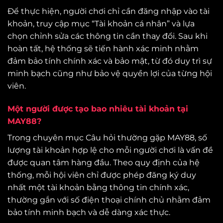
Để thực hiện, người chơi chỉ cần đăng nhập vào tài
khoản, truy cập mục “Tài khoản cá nhân” và lựa
chọn chỉnh sửa các thông tin cần thay đổi. Sau khi
hoàn tất, hệ thống sẽ tiến hành xác minh nhằm
đảm bảo tính chính xác và bảo mật, từ đó duy trì sự
minh bạch cũng như bảo vệ quyền lợi của từng hội
viên.
Một người được tạo bao nhiêu tài khoản tại
MAY88?
Trong chuyên mục Câu hỏi thường gặp MAY88, số
lượng tài khoản hợp lệ cho mỗi người chơi là vấn đề
được quan tâm hàng đầu. Theo quy định của hệ
thống, mỗi hội viên chỉ được phép đăng ký duy
nhất một tài khoản bằng thông tin chính xác,
thường gắn với số điện thoại chính chủ nhằm đảm
bảo tính minh bạch và dễ dàng xác thực.