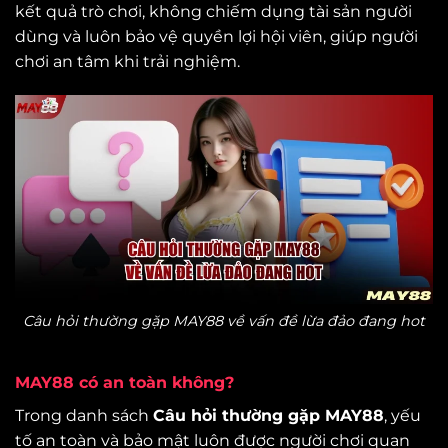
kết quả trò chơi, không chiếm dụng tài sản người
dùng và luôn bảo vệ quyền lợi hội viên, giúp người
chơi an tâm khi trải nghiệm.
Câu hỏi thường gặp MAY88 về vấn đề lừa đảo đang hot
MAY88 có an toàn không?
Trong danh sách
Câu hỏi thường gặp MAY88
, yếu
tố an toàn và bảo mật luôn được người chơi quan