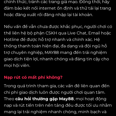
chính thức, tránh các trang giả mạo. Đồng thời, hãy
đảm bảo kết nối internet ổn định và thử tải lại trang
hoặc đăng xuất rồi đăng nhập lại tài khoản.
Nếu vấn đề vẫn chưa được khắc phục, người chơi có
thể liên hệ bộ phận CSKH qua Live Chat, Email hoặc
Hotline để được hỗ trợ nhanh và chính xác. Hệ
thống thanh toán hiện đại, đa dạng và đội ngũ hỗ
trợ chuyên nghiệp, MAY88 mang đến trải nghiệm
giao dịch tiện lợi, nhanh chóng và đáng tin cậy cho
mọi hội viên.
Nạp rút có mất phí không?
Trong quá trình tham gia, các vấn đề liên quan đến
chi phí giao dịch luôn được người chơi quan tâm.
Theo
câu hỏi thường gặp May88
, mọi hoạt động
nạp và rút tiền trên nền tảng đều được tối ưu nhằm
mang lại trải nghiệm nhanh chóng, minh bạch và