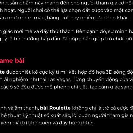
hường, sản phẩm này mang đến cho người tham gia cơ hội 
 hoạt. Người chơi có thể lựa chọn đặt cược vào một con
án như nhóm màu, hàng, cột hay nhiều lựa chọn khác.
 giác mới mẻ và đầy thử thách. Bên cạnh đó, sự minh 
 tỷ lệ trả thưởng hấp dẫn đã góp phần giúp trò chơi giữ
game bài
te
được thiết kế cực kỳ tỉ mỉ, kết hợp đồ họa 3D sống đ
 trải nghiệm như tại Las Vegas. Từng chuyển động của vi
o các ô số đều được mô phỏng chi tiết, tạo cảm giác sang
ảnh và âm thanh,
bài Roulette
không chỉ là trò cá cược 
 thuật kỹ thuật số xuất sắc, lôi cuốn người tham gia 
iệm giải trí khó quên và đầy hứng khởi.