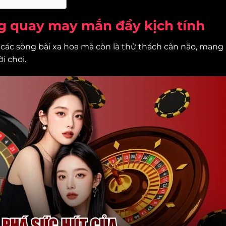
g quay may mắn đầy kịch tính
các sòng bài xa hoa mà còn là thử thách cân não, mang l
i chơi.