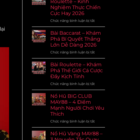
Roulette – Kinh
Thủ
Baccarat
Nghiệm Thực Chiến
Săn
–
Cực Hay 2026
Cá
Bí
Quyết
Chức năng bình luận bị tắt
ở
Thắng
Mẹo
ại
Lớn
Chơi
Bài Baccarat – Khám
Từ
Bài
Phá Bí Quyết Thắng
Cao
Roulette
Lớn Dễ Dàng 2026
Thủ
–
Chức năng bình luận bị tắt
2026
ở
Kinh
Bài
Nghiệm
Baccarat
Thực
Bài Roulette – Khám
–
Chiến
Phá Thế Giới Cá Cược
Khám
Cực
Đầy Kịch Tính
Phá
Hay
Chức năng bình luận bị tắt
ở
Bí
2026
Bài
Quyết
Roulette
Thắng
Nổ Hũ BIG CLUB
–
Lớn
MAY88 – 4 Điểm
Khám
Dễ
Mạnh Người Chơi Yêu
Phá
Dàng
Thích
Thế
2026
Giới
Chức năng bình luận bị tắt
ở
Cá
Nổ
Cược
Hũ
Nổ Hũ Vàng MAY88 –
Đầy
BIG
3 Nguyên Tắc Quay