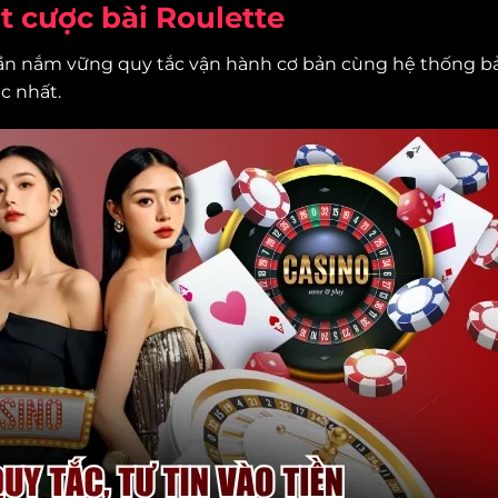
ặt cược bài Roulette
 cần nắm vững quy tắc vận hành cơ bản cùng hệ thống 
c nhất.