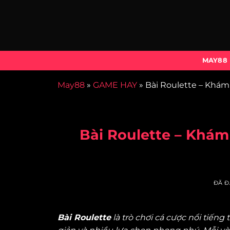
Chuyển
đến
nội
dung
MAY88
May88
»
GAME HAY
»
Bài Roulette – Khám
Bài Roulette – Khám
ĐÃ 
Bài Roulette
là trò chơi cá cược nổi tiếng 