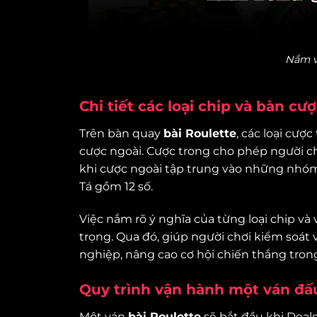
Nắm vữ
Chi tiết các loại chip và bàn cư
Trên bàn quay
bài Roulette
, các loại cượ
cược ngoài. Cược trong cho phép người chơ
khi cược ngoài tập trung vào những nhó
Tá gồm 12 số.
Việc nắm rõ ý nghĩa của từng loại chip và
trọng. Qua đó, giúp người chơi kiểm soát
nghiệp, nâng cao cơ hội chiến thắng tron
Quy trình vận hành một ván đấ
Một ván
bài Roulette
sẽ bắt đầu khi Deale